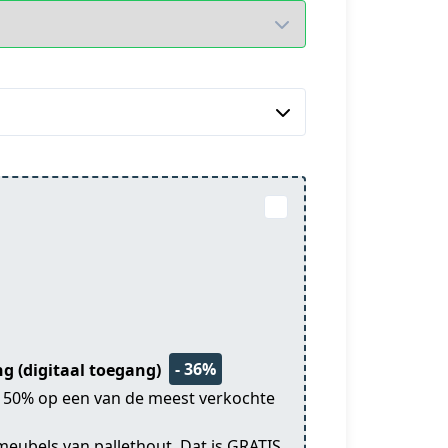
- 36%
ing (digitaal toegang)
je 50% op een van de meest verkochte
meubels van pallethout. Dat is GRATIS