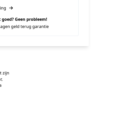
ling
t goed? Geen probleem!
agen geld terug garantie​
t zijn
r,
a