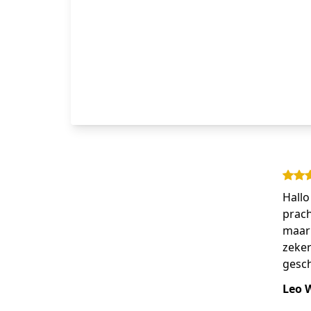
Hallo
prach
maar 
zeker
gesch
Leo 